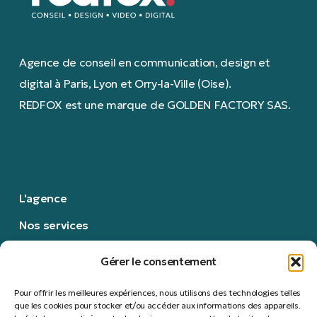
Agence de conseil en communication, design et
digital à Paris, Lyon et Orry-la-Ville (Oise).
REDFOX est une marque de GOLDEN FACTORY SAS.
L'agence
Nos services
Nous contacter
Gérer le consentement
Nous rejoindre
Pour offrir les meilleures expériences, nous utilisons des technologies telles
Politique RSE
que les cookies pour stocker et/ou accéder aux informations des appareils.