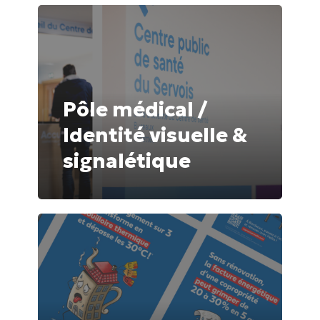
Pôle
médical
/
Identité
visuelle
Pôle médical /
&
Identité visuelle &
signalétique
signalétique
Hellio
/
Rénovation
énergétique