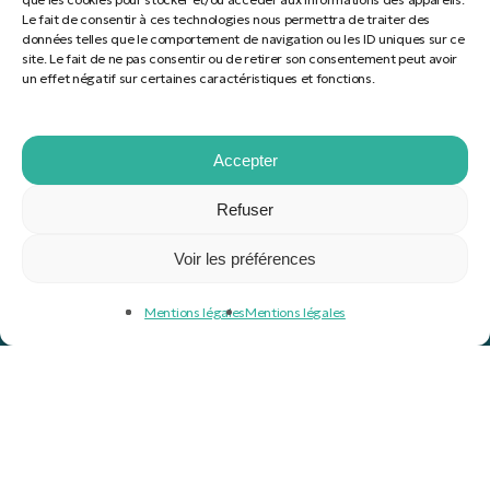
Le fait de consentir à ces technologies nous permettra de traiter des
données telles que le comportement de navigation ou les ID uniques sur ce
L'agence
site. Le fait de ne pas consentir ou de retirer son consentement peut avoir
un effet négatif sur certaines caractéristiques et fonctions.
Nos services
Nous contacter
Accepter
Nous rejoindre
Refuser
Politique RSE
Voir les préférences
Mentions légales
S'abonner à notre newsletter
Mentions légales
Mentions légales
© 2026 REDFOX | Communication. Tous droits réservés.
Propulsé par Wordpress.