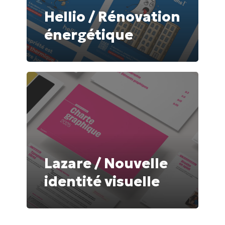
Hellio / Rénovation
énergétique
Lazare
/
Nouvelle
identité
visuelle
Lazare / Nouvelle
identité visuelle