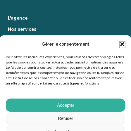
L'agence
Nos services
Nous contacter
Gérer le consentement
Nous rejoindre
Pour offrir les meilleures expériences, nous utilisons des technologies telles
Politique RSE
que les cookies pour stocker et/ou accéder aux informations des appareils.
Le fait de consentir à ces technologies nous permettra de traiter des
données telles que le comportement de navigation ou les ID uniques sur ce
Mentions légales
site. Le fait de ne pas consentir ou de retirer son consentement peut avoir
un effet négatif sur certaines caractéristiques et fonctions.
S'abonner à notre newsletter
Accepter
Refuser
© 2026 REDFOX | Communication. Tous droits réservés.