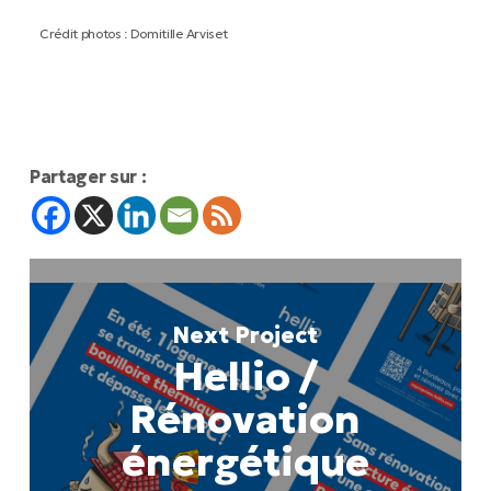
Crédit photos : Domitille Arviset
Partager sur :
Next Project
Hellio /
Rénovation
énergétique