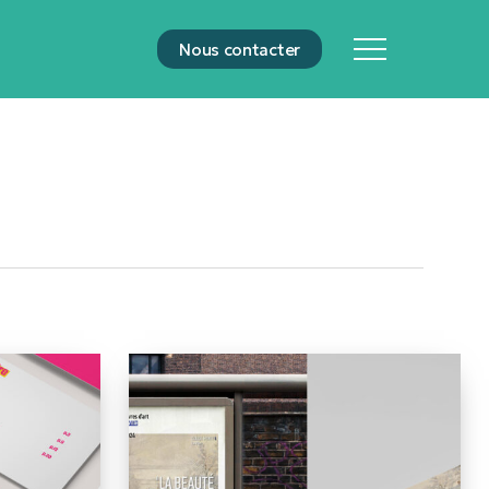
N
o
u
s
c
o
n
t
a
c
t
e
r
Menu