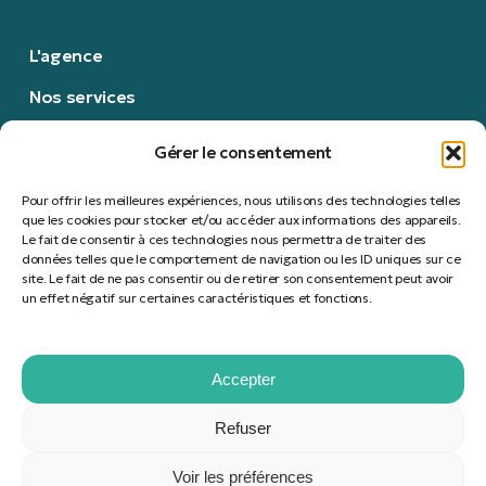
L'agence
Nos services
Nous contacter
Gérer le consentement
Nous rejoindre
Pour offrir les meilleures expériences, nous utilisons des technologies telles
Politique RSE
que les cookies pour stocker et/ou accéder aux informations des appareils.
Le fait de consentir à ces technologies nous permettra de traiter des
données telles que le comportement de navigation ou les ID uniques sur ce
Mentions légales
site. Le fait de ne pas consentir ou de retirer son consentement peut avoir
un effet négatif sur certaines caractéristiques et fonctions.
S'abonner à notre newsletter
Accepter
Refuser
© 2026 REDFOX | Communication. Tous droits réservés.
Propulsé par Wordpress.
Voir les préférences